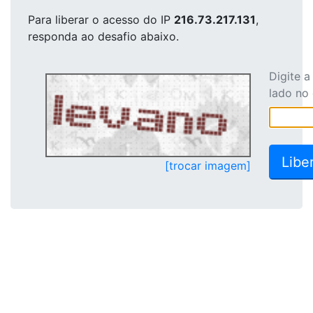
Para liberar o acesso
do IP
216.73.217.131
,
responda ao desafio abaixo.
Digite 
lado no
[trocar imagem]